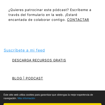
¿Quieres patrocinar este pódcast? Escríbeme a
través del formulario en la web. ¡Estaré
encantada de colaborar contigo.
CONTACTAR
Suscríbete a mi feed
DESCARGA RECURSOS GRATIS
BLOG | PODCAST
Este sitio web utiliza cookies para garantizar que obtengas la mejor experiencia de
¡Hablemos y hagamos crecer tu negocio juntos!
navegación.
Más información