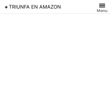
Skip
🔸TRIUNFA EN AMAZON
to
Menu
content