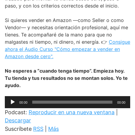
paso, y con los criterios correctos desde el inicio.
Si quieres vender en Amazon —como Seller o como
Vendor— y necesitas orientación profesional, aquí me
tienes. Te acompañaré de la mano para que no
malgastes ni tiempo, ni dinero, ni energía. 👉
Consigue
ahora el Audio Curso "Cómo empezar a vender en
Amazon desde cero".
No esperes a “cuando tenga tiempo”. Empieza hoy.
Tu tienda y tus resultados no se montan solos. Yo te
ayudo.
Reproductor
00:00
00:00
de
Podcast:
Reproducir en una nueva ventana
|
audio
Descargar
Suscríbete
RSS
|
Más