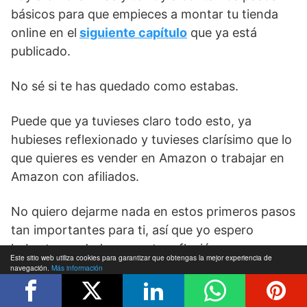
básicos para que empieces a montar tu tienda
online en el
siguiente capítulo
que ya está
publicado.
No sé si te has quedado como estabas.
Puede que ya tuvieses claro todo esto, ya
hubieses reflexionado y tuvieses clarísimo que lo
que quieres es vender en Amazon o trabajar en
Amazon con afiliados.
No quiero dejarme nada en estos primeros pasos
tan importantes para ti, así que yo espero
haberte ayudado con esta reflexión.
Este sitio web utiliza cookies para garantizar que obtengas la mejor experiencia de
navegación.
Más información
Si tu ya estás de vuelta, ya lo tienes claro,
ya
Acepto
sabes para qué quieres vender en Amazon y