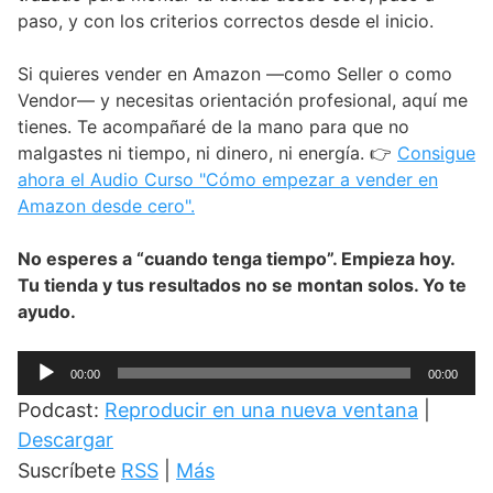
paso, y con los criterios correctos desde el inicio.
Si quieres vender en Amazon —como Seller o como
Vendor— y necesitas orientación profesional, aquí me
tienes. Te acompañaré de la mano para que no
malgastes ni tiempo, ni dinero, ni energía. 👉
Consigue
ahora el Audio Curso "Cómo empezar a vender en
Amazon desde cero".
No esperes a “cuando tenga tiempo”. Empieza hoy.
Tu tienda y tus resultados no se montan solos. Yo te
ayudo.
Reproductor
00:00
00:00
de
Podcast:
Reproducir en una nueva ventana
|
audio
Descargar
Suscríbete
RSS
|
Más