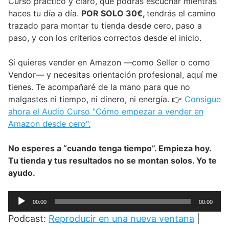
Curso práctico y claro, que podrás escuchar mientras
haces tu día a día.
POR SOLO 30€,
tendrás el camino
trazado para montar tu tienda desde cero, paso a
paso, y con los criterios correctos desde el inicio.
Si quieres vender en Amazon —como Seller o como
Vendor— y necesitas orientación profesional, aquí me
tienes. Te acompañaré de la mano para que no
malgastes ni tiempo, ni dinero, ni energía. 👉
Consigue
ahora el Audio Curso "Cómo empezar a vender en
Amazon desde cero".
No esperes a “cuando tenga tiempo”. Empieza hoy.
Tu tienda y tus resultados no se montan solos. Yo te
ayudo.
Reproductor
00:00
00:00
de
Podcast:
Reproducir en una nueva ventana
|
audio