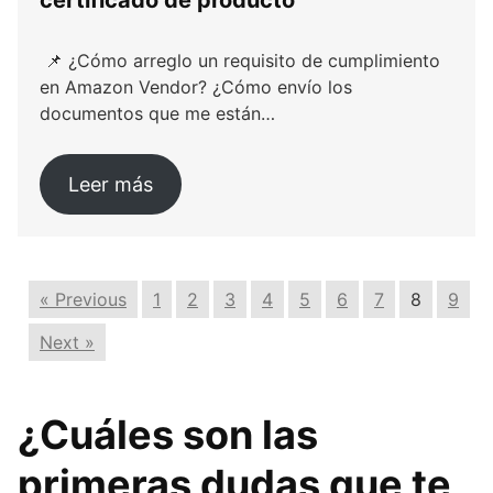
📌 ¿Cómo arreglo un requisito de cumplimiento
en Amazon Vendor? ¿Cómo envío los
documentos que me están…
Leer más
« Previous
1
2
3
4
5
6
7
8
9
Next »
¿Cuáles son las
primeras dudas que te